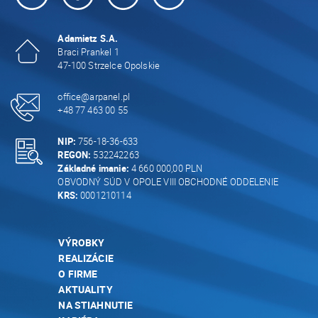
Adamietz S.A.
Braci Prankel 1
47-100 Strzelce Opolskie
office@arpanel.pl
+48 77 463 00 55
NIP:
756-18-36-633
REGON:
532242263
Základné imanie:
4 660 000,00 PLN
OBVODNÝ SÚD V OPOLE VIII OBCHODNÉ ODDELENIE
KRS:
0001210114
VÝROBKY
REALIZÁCIE
O FIRME
AKTUALITY
NA STIAHNUTIE