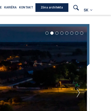
Zóna architekta
E
KARIÉRA
KONTAKT
SK