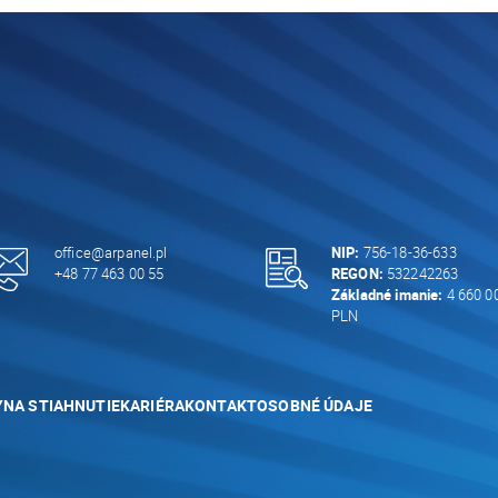
office@arpanel.pl
NIP:
756-18-36-633
+48 77 463 00 55
REGON:
532242263
Základné imanie:
4 660 0
PLN
Y
NA STIAHNUTIE
KARIÉRA
KONTAKT
OSOBNÉ ÚDAJE