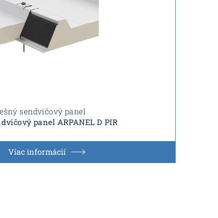
rešný sendvičový panel
ndvičový panel ARPANEL D PIR
Viac informácií