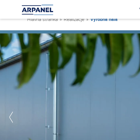
Hlavná stránka
»
Realizacje
»
Výrobná hala