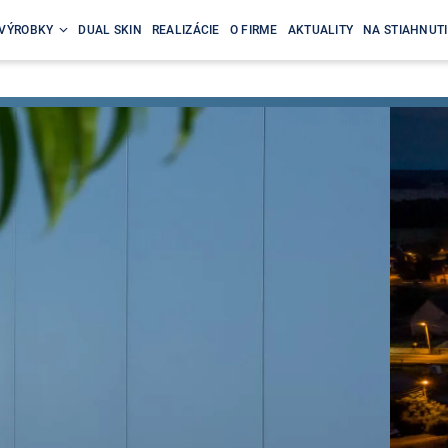
VÝROBKY
DUAL SKIN
REALIZÁCIE
O FIRME
AKTUALITY
NA STIAHNUTI