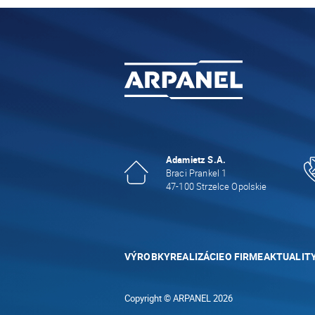
Adamietz S.A.
Braci Prankel 1
47-100 Strzelce Opolskie
VÝROBKY
REALIZÁCIE
O FIRME
AKTUALIT
Copyright © ARPANEL 2026