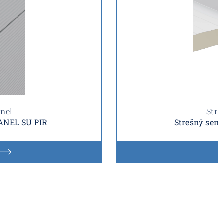
anel
St
ANEL SU PIR
Strešný se