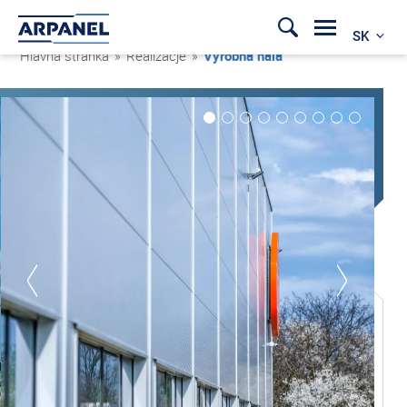
SK
Hlavná stránka
»
Realizacje
»
Výrobná hala