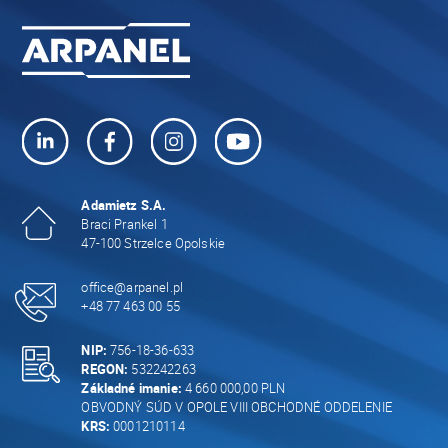
Adamietz S.A.
Braci Prankel 1
47-100 Strzelce Opolskie
office@arpanel.pl
+48 77 463 00 55
NIP:
756-18-36-633
REGON:
532242263
Základné imanie:
4 660 000,00 PLN
OBVODNÝ SÚD V OPOLE VIII OBCHODNÉ ODDELENIE
KRS:
0001210114