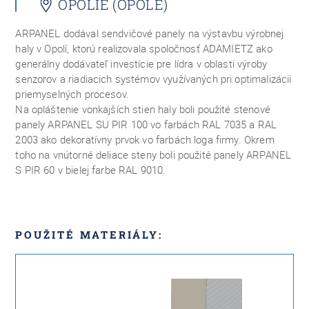
OPOLIE (OPOLE)
ARPANEL dodával sendvičové panely na výstavbu výrobnej
haly v Opolí, ktorú realizovala spoločnosť ADAMIETZ ako
generálny dodávateľ investície pre lídra v oblasti výroby
senzorov a riadiacich systémov využívaných pri optimalizácii
priemyselných procesov.
Na opláštenie vonkajších stien haly boli použité stenové
panely ARPANEL SU PIR 100 vo farbách RAL 7035 a RAL
2003 ako dekoratívny prvok vo farbách loga firmy. Okrem
toho na vnútorné deliace steny boli použité panely ARPANEL
S PIR 60 v bielej farbe RAL 9010.
POUŽITÉ MATERIÁLY: