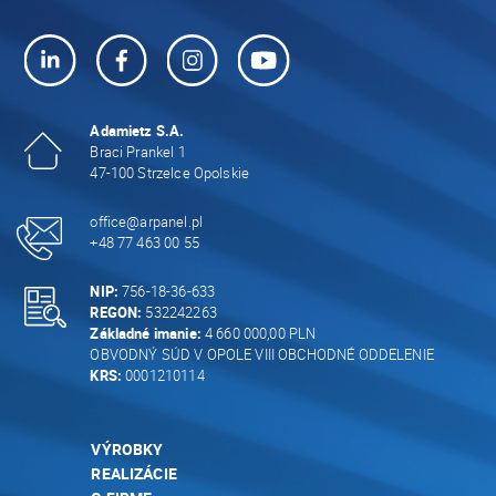
Adamietz S.A.
Braci Prankel 1
47-100 Strzelce Opolskie
office@arpanel.pl
+48 77 463 00 55
NIP:
756-18-36-633
REGON:
532242263
Základné imanie:
4 660 000,00 PLN
OBVODNÝ SÚD V OPOLE VIII OBCHODNÉ ODDELENIE
KRS:
0001210114
VÝROBKY
REALIZÁCIE