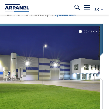
SK
Hlavná stránka
»
Realizacje
»
Výrobná hala