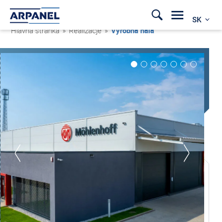
SK
Hlavná stránka
»
Realizacje
»
Výrobná hala