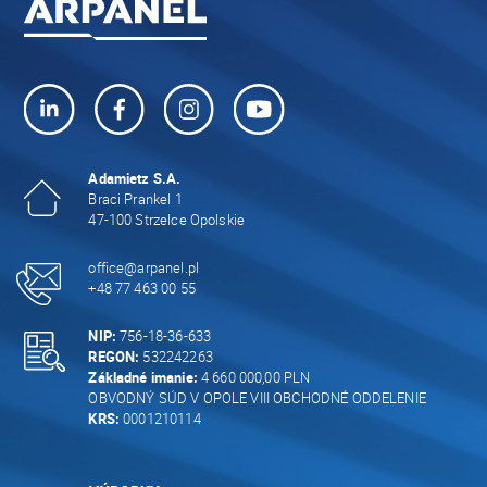
Adamietz S.A.
Braci Prankel 1
47-100 Strzelce Opolskie
office@arpanel.pl
+48 77 463 00 55
NIP:
756-18-36-633
REGON:
532242263
Základné imanie:
4 660 000,00 PLN
OBVODNÝ SÚD V OPOLE VIII OBCHODNÉ ODDELENIE
KRS:
0001210114