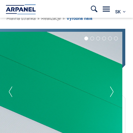
SK
Hlavná stránka
»
Realizacje
»
Výrobná hala