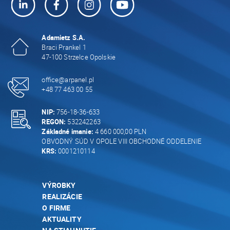
Adamietz S.A.
Braci Prankel 1
47-100 Strzelce Opolskie
office@arpanel.pl
+48 77 463 00 55
NIP:
756-18-36-633
REGON:
532242263
Základné imanie:
4 660 000,00 PLN
OBVODNÝ SÚD V OPOLE VIII OBCHODNÉ ODDELENIE
KRS:
0001210114
VÝROBKY
REALIZÁCIE
O FIRME
AKTUALITY