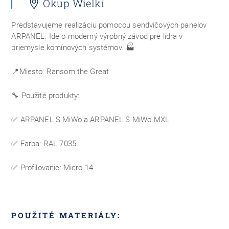
Okup Wielki
Predstavujeme realizáciu pomocou sendvičových panelov
ARPANEL.
Ide o moderný výrobný závod pre lídra v
priemysle komínových systémov.
🏭
📍Miesto: Ransom the Great
🔧 Použité produkty:
✅ ARPANEL S MiWo a ARPANEL S MiWo MXL
✅ Farba: RAL 7035
✅ Profilovanie: Micro 14
POUŽITÉ MATERIÁLY: