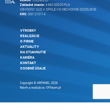
REGON:
532242263
Základné imanie:
4 660 000,00 PLN
OBVODNÝ SÚD V OPOLE VIII OBCHODNÉ ODDELENIE
KRS:
0001210114
VÝROBKY
REALIZÁCIE
O FIRME
AKTUALITY
NA STIAHNUTIE
KARIÉRA
KONTAKT
OSOBNÉ ÚDAJE
Copyright © ARPANEL 2026
Návrh a realizácia:
Offteam.pl