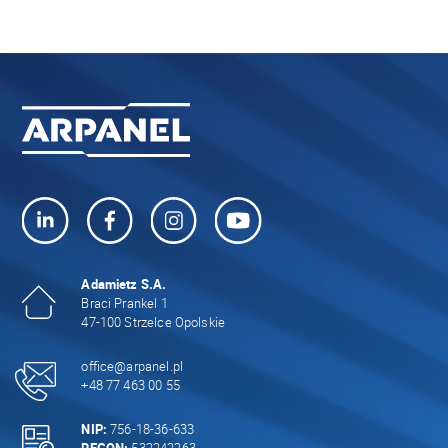
Adamietz S.A.
Braci Prankel 1
47-100 Strzelce Opolskie
office@arpanel.pl
+48 77 463 00 55
NIP:
756-18-36-633