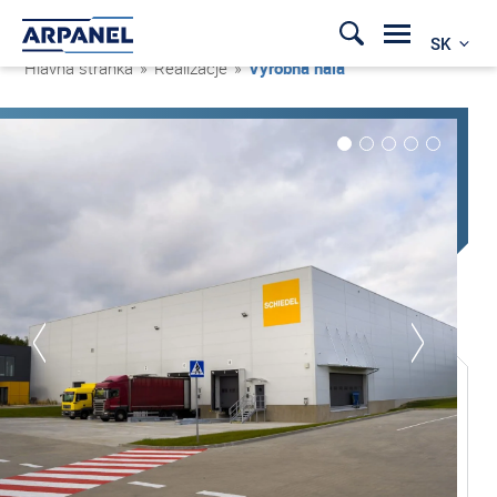
SK
Hlavná stránka
»
Realizacje
»
Výrobná hala