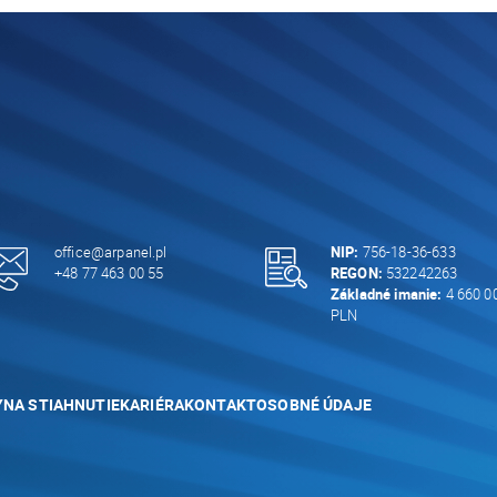
office@arpanel.pl
NIP:
756-18-36-633
+48 77 463 00 55
REGON:
532242263
Základné imanie:
4 660 0
PLN
Y
NA STIAHNUTIE
KARIÉRA
KONTAKT
OSOBNÉ ÚDAJE