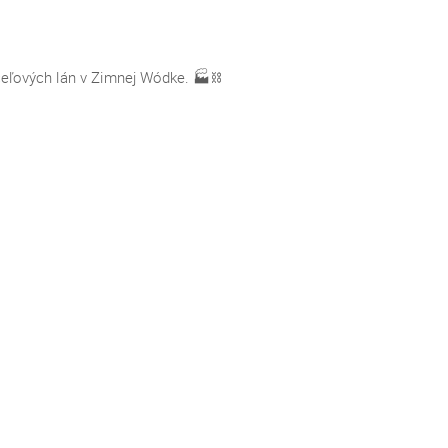
ceľových lán v Zimnej Wódke.
🏭⛓