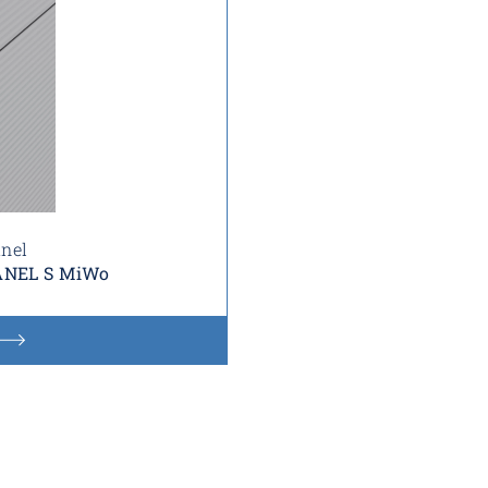
anel
PANEL S MiWo