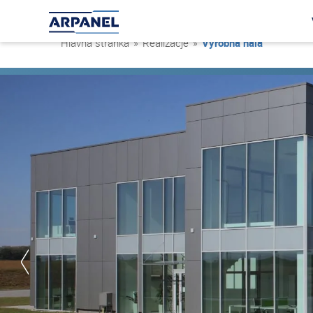
Hlavná stránka
»
Realizacje
»
Výrobná hala