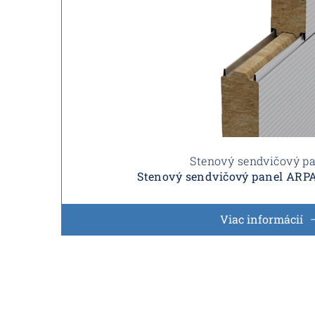
Stenový sendvičový p
Stenový sendvičový panel AR
Viac informácií