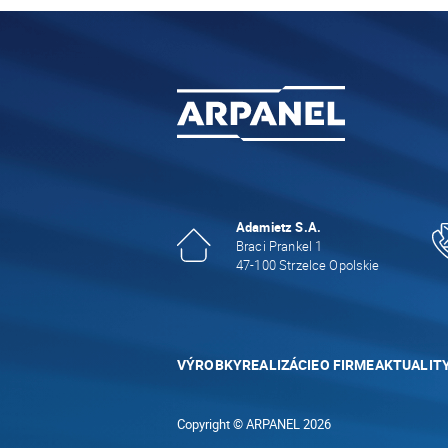
Adamietz S.A.
Braci Prankel 1
47-100 Strzelce Opolskie
VÝROBKY
REALIZÁCIE
O FIRME
AKTUALIT
Copyright © ARPANEL 2026