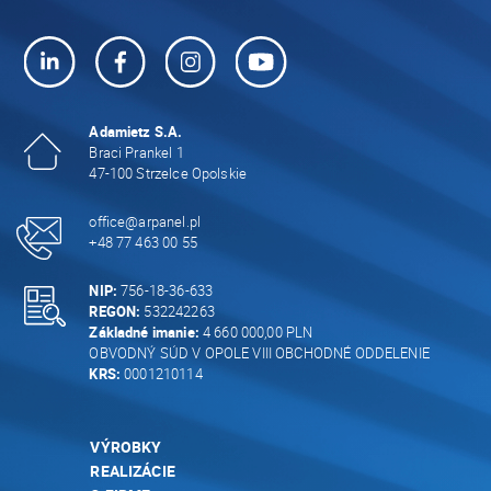
Adamietz S.A.
Braci Prankel 1
47-100 Strzelce Opolskie
office@arpanel.pl
+48 77 463 00 55
NIP:
756-18-36-633
REGON:
532242263
Základné imanie:
4 660 000,00 PLN
OBVODNÝ SÚD V OPOLE VIII OBCHODNÉ ODDELENIE
KRS:
0001210114
VÝROBKY
REALIZÁCIE