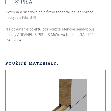
PIŁA
Výrobná a skladová hala firmy zaoberajúcej sa výrobou
nápojov v Pile.
🥤🥛
Na opláštenie objektu boli použité stenové sendvičové
panely ARPANEL S PIR a S MiWo vo farbách RAL 7024 a
RAL 2004.
POUŽITÉ MATERIÁLY: