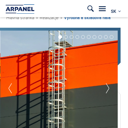
SK
Hlavná stránka
»
Realizacje
»
Výrobná a skladová hala