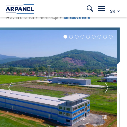
SK
Hlavná stránka
»
Realizacje
»
Skladová hala