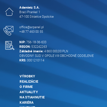
Adamietz S.A.
Braci Prankel 1
47-100 Strzelce Opolskie
office@arpanel.pl
+48 77 463 00 55
NIP:
756-18-36-633
REGON:
532242263
Základné imanie:
4 660 000,00 PLN
OBVODNÝ SÚD V OPOLE VIII OBCHODNÉ ODDELENIE
KRS:
0001210114
VÝROBKY
REALIZÁCIE
O FIRME
AKTUALITY
NA STIAHNUTIE
KARIÉRA