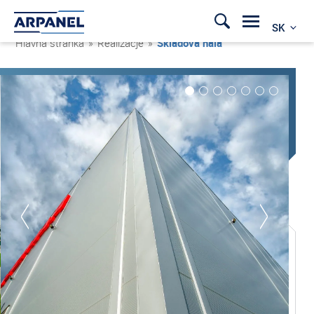
SK
Hlavná stránka
»
Realizacje
»
Skladová hala