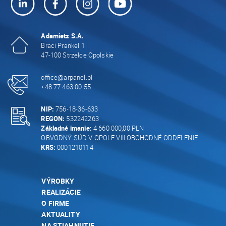
Adamietz S.A.
Braci Prankel 1
47-100 Strzelce Opolskie
office@arpanel.pl
+48 77 463 00 55
NIP:
756-18-36-633
REGON:
532242263
Základné imanie:
4 660 000,00 PLN
OBVODNÝ SÚD V OPOLE VIII OBCHODNÉ ODDELENIE
KRS:
0001210114
VÝROBKY
REALIZÁCIE
O FIRME
AKTUALITY
NA STIAHNUTIE