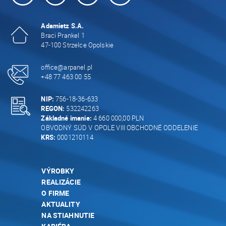
Adamietz S.A.
Braci Prankel 1
47-100 Strzelce Opolskie
office@arpanel.pl
+48 77 463 00 55
NIP:
756-18-36-633
REGON:
532242263
Základné imanie:
4 660 000,00 PLN
OBVODNÝ SÚD V OPOLE VIII OBCHODNÉ ODDELENIE
KRS:
0001210114
VÝROBKY
REALIZÁCIE
O FIRME
AKTUALITY
NA STIAHNUTIE