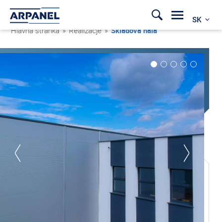
SK
Hlavná stránka
»
Realizacje
»
Skladová hala