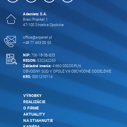
Adamietz S.A.
Braci Prankel 1
47-100 Strzelce Opolskie
office@arpanel.pl
+48 77 463 00 55
NIP:
756-18-36-633
REGON:
532242263
Základné imanie:
4 660 000,00 PLN
OBVODNÝ SÚD V OPOLE VIII OBCHODNÉ ODDELENIE
KRS:
0001210114
VÝROBKY
REALIZÁCIE
O FIRME
AKTUALITY
NA STIAHNUTIE
KARIÉRA