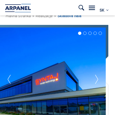
SK
Hlavná stránka
»
Realizacje
»
Skladová hala