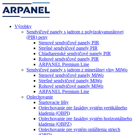
Výrobky
Sendvičové panely s jadrom z polyizokyanurátovej
(PIR) peny
Stenové sendvičové panely PIR
Strešné sendvičové panely PIR
Chladiarenské sendvičové panely PIR
Rohové sendvičové panely PIR
ARPANEL Premium Line
Sendvičové panely s jadrom z minerálnej vlny MiWo
Stenové sendvičové panely MiWo
Strešné sendvičové panely MiWo
Rohové sendvičové panely MiWo
ARPANEL Premium Line
Oplechovanie
Štartovacie lišty
Oplechovanie pre fasádny systém vertikálneho
kladenia (OBPI)
Oplechovanie pre fasádny systém horizontálneho
kladenia (OBPZ)
Oplechovanie pre systém opláštenia striech
(OBD)