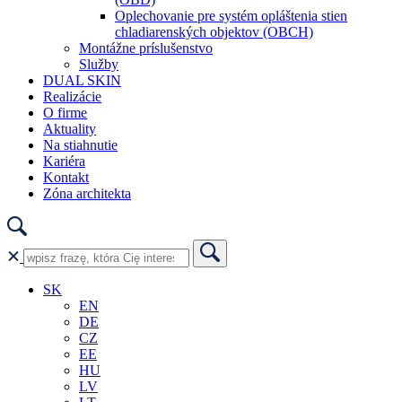
Oplechovanie pre systém opláštenia stien
chladiarenských objektov (OBCH)
Montážne príslušenstvo
Služby
DUAL SKIN
Realizácie
O firme
Aktuality
Na stiahnutie
Kariéra
Kontakt
Zóna architekta
SK
EN
DE
CZ
EE
HU
LV