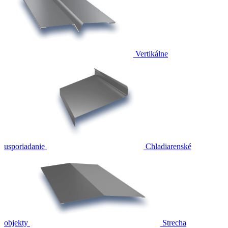
Vertikálne
usporiadanie
Chladiarenské
objekty
Strecha