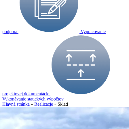
podpora
Vypracovanie
projektovej dokumentácie
Vykonávanie statických výpočtov
Hlavná stránka
»
Realizacje
»
Sklad