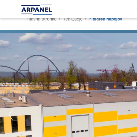
Hlavná stránka
»
Realizacje
»
Plniareň nápojov