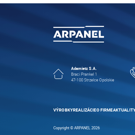
Adamietz S.A.
Braci Prankel 1
47-100 Strzelce Opolskie
VÝROBKY
REALIZÁCIE
O FIRME
AKTUALIT
Copyright © ARPANEL 2026