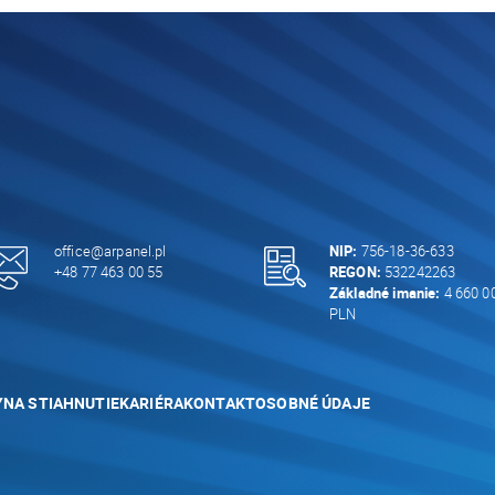
office@arpanel.pl
NIP:
756-18-36-633
+48 77 463 00 55
REGON:
532242263
Základné imanie:
4 660 0
PLN
Y
NA STIAHNUTIE
KARIÉRA
KONTAKT
OSOBNÉ ÚDAJE