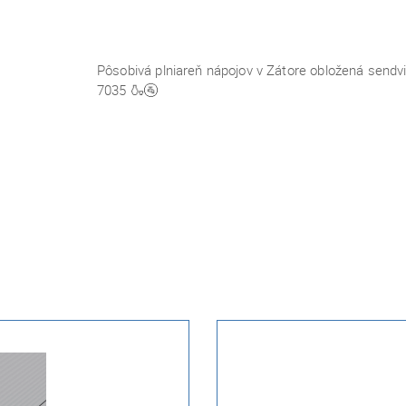
Pôsobivá plniareň nápojov v Zátore obložená
sendv
7035
🍶🚰