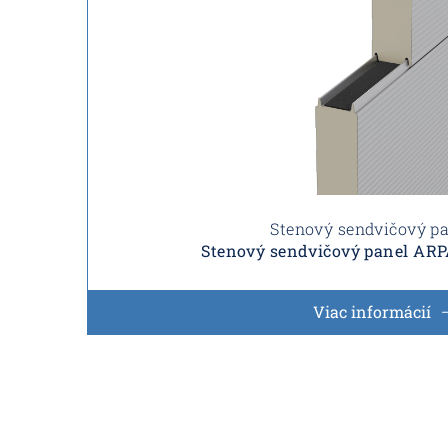
Stenový sendvičový p
Stenový sendvičový panel AR
Viac informácií