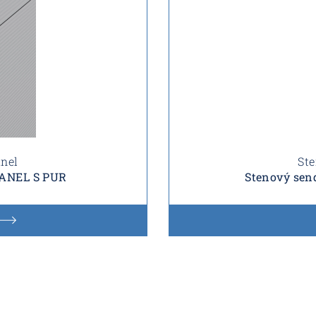
anel
Ste
PANEL S PUR
Stenový sen