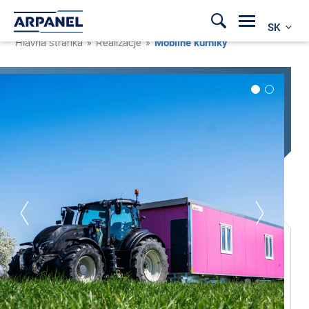
SK
Hlavná stránka
»
Realizacje
»
Mobilné kurníky