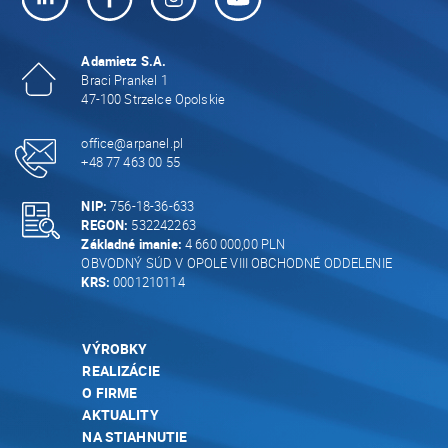
Adamietz S.A.
Braci Prankel 1
47-100 Strzelce Opolskie
office@arpanel.pl
+48 77 463 00 55
NIP:
756-18-36-633
REGON:
532242263
Základné imanie:
4 660 000,00 PLN
OBVODNÝ SÚD V OPOLE VIII OBCHODNÉ ODDELENIE
KRS:
0001210114
VÝROBKY
REALIZÁCIE
O FIRME
AKTUALITY
NA STIAHNUTIE