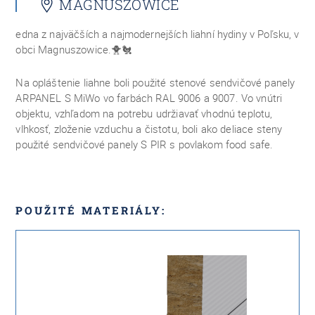
MAGNUSZOWICE
edna z najväčších a najmodernejších liahní hydiny v Poľsku, v
obci Magnuszowice.
🐥🐔
Na opláštenie liahne boli použité stenové sendvičové panely
ARPANEL S MiWo vo farbách RAL 9006 a 9007. Vo vnútri
objektu, vzhľadom na potrebu udržiavať vhodnú teplotu,
vlhkosť, zloženie vzduchu a čistotu, boli ako deliace steny
použité sendvičové panely S PIR s povlakom food safe.
POUŽITÉ MATERIÁLY: