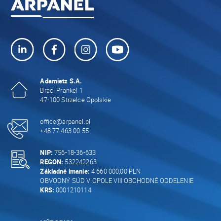
Adamietz S.A.
Braci Prankel 1
47-100 Strzelce Opolskie
office@arpanel.pl
+48 77 463 00 55
NIP:
756-18-36-633
REGON:
532242263
Základné imanie:
4 660 000,00 PLN
OBVODNÝ SÚD V OPOLE VIII OBCHODNÉ ODDELENIE
KRS:
0001210114