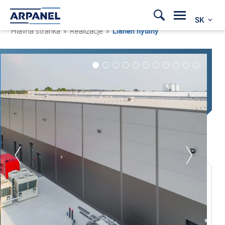
SK
Hlavná stránka
»
Realizacje
»
Liaheň hydiny