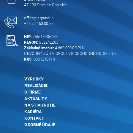
47-100 Strzelce Opolskie
office@arpanel.pl
+48 77 463 00 55
NIP:
756-18-36-633
REGON:
532242263
Základné imanie:
4 660 000,00 PLN
OBVODNÝ SÚD V OPOLE VIII OBCHODNÉ ODDELENIE
KRS:
0001210114
VÝROBKY
REALIZÁCIE
O FIRME
AKTUALITY
NA STIAHNUTIE
KARIÉRA
KONTAKT
OSOBNÉ ÚDAJE