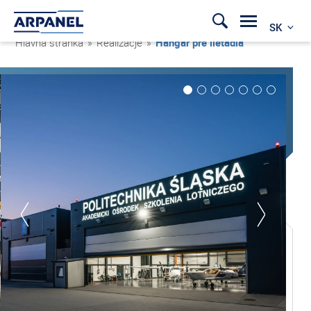
SK
Hlavná stránka
»
Realizacje
»
Hangár pre lietadlá