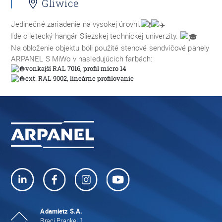
Gliwice
Jedinečné zariadenie na vysokej úrovni.
Ide o letecký hangár Sliezskej technickej univerzity.
Na obloženie objektu boli použité stenové sendvičové panely
ARPANEL S MiWo v nasledujúcich farbách:
vonkajší RAL 7016, profil micro 14
ext. RAL 9002, lineárne profilovanie
Adamietz S.A.
Braci Prankel 1