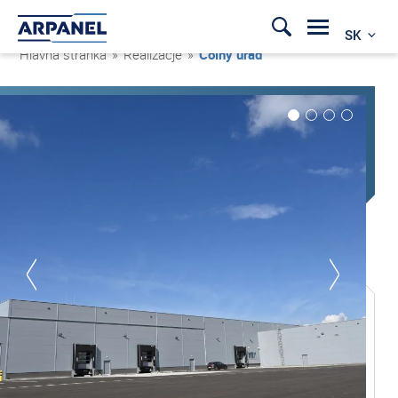
SK
Hlavná stránka
»
Realizacje
»
Colný úrad