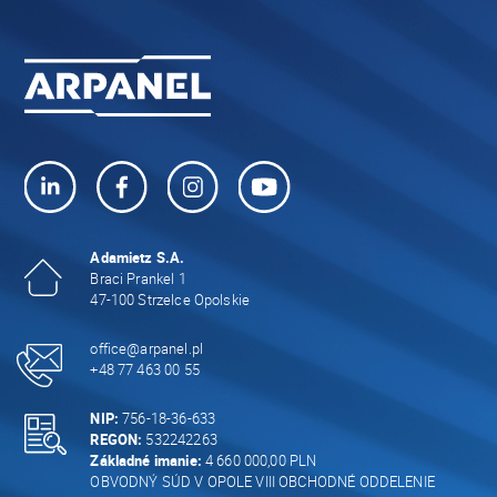
Adamietz S.A.
Braci Prankel 1
47-100 Strzelce Opolskie
office@arpanel.pl
+48 77 463 00 55
NIP:
756-18-36-633
REGON:
532242263
Základné imanie:
4 660 000,00 PLN
OBVODNÝ SÚD V OPOLE VIII OBCHODNÉ ODDELENIE