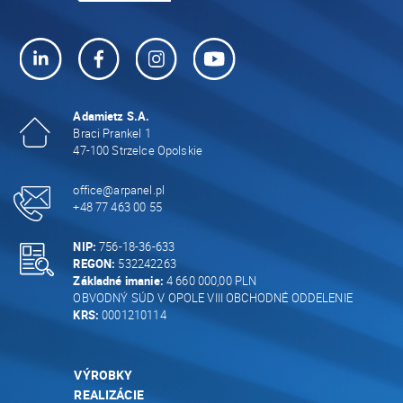
Adamietz S.A.
Braci Prankel 1
47-100 Strzelce Opolskie
office@arpanel.pl
+48 77 463 00 55
NIP:
756-18-36-633
REGON:
532242263
Základné imanie:
4 660 000,00 PLN
OBVODNÝ SÚD V OPOLE VIII OBCHODNÉ ODDELENIE
KRS:
0001210114
VÝROBKY
REALIZÁCIE