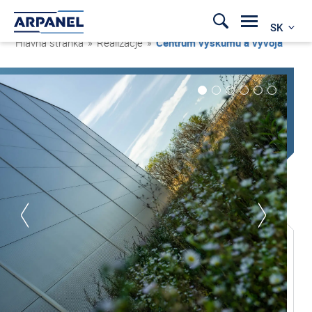
SK
Hlavná stránka
»
Realizacje
»
Centrum výskumu a vývoja