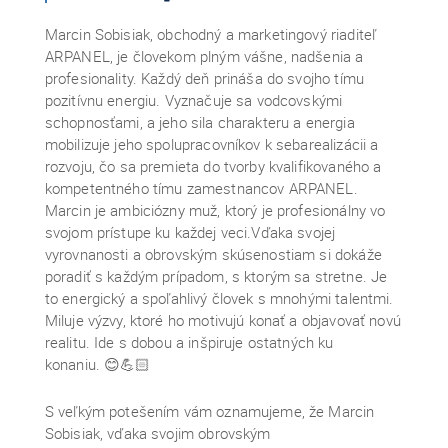
Marcin Sobisiak, obchodný a marketingový riaditeľ
ARPANEL, je človekom plným vášne, nadšenia a
profesionality. Každý deň prináša do svojho tímu
pozitívnu energiu. Vyznačuje sa vodcovskými
schopnosťami, a jeho sila charakteru a energia
mobilizuje jeho spolupracovníkov k sebarealizácii a
rozvoju, čo sa premieta do tvorby kvalifikovaného a
kompetentného tímu zamestnancov ARPANEL.
Marcin je ambiciózny muž, ktorý je profesionálny vo
svojom prístupe ku každej veci.Vďaka svojej
vyrovnanosti a obrovským skúsenostiam si dokáže
poradiť s každým prípadom, s ktorým sa stretne. Je
to energický a spoľahlivý človek s mnohými talentmi.
Miluje výzvy, ktoré ho motivujú konať a objavovať novú
realitu. Ide s dobou a inšpiruje ostatných ku
konaniu. 😊💪🏻
S veľkým potešením vám oznamujeme, že Marcin
Sobisiak, vďaka svojim obrovským