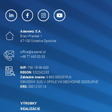
Adamietz S.A.
Braci Prankel 1
47-100 Strzelce Opolskie
office@arpanel.pl
+48 77 463 00 55
NIP:
756-18-36-633
REGON:
532242263
Základné imanie:
4 660 000,00 PLN
OBVODNÝ SÚD V OPOLE VIII OBCHODNÉ ODDELENIE
KRS:
0001210114
VÝROBKY
REALIZÁCIE