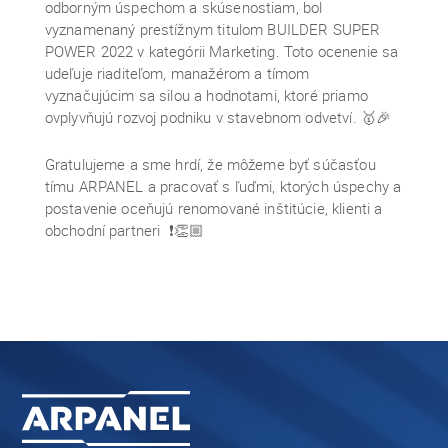
odborným úspechom a skúsenostiam, bol
vyznamenaný prestížnym titulom BUILDER SUPER
POWER 2022 v kategórii Marketing. Toto ocenenie sa
udeľuje riaditeľom, manažérom a tímom
vyznačujúcim sa silou a hodnotami, ktoré priamo
ovplyvňujú rozvoj podniku v stavebnom odvetví. 🥇🎉
Gratulujeme a sme hrdí, že môžeme byť súčasťou
tímu ARPANEL a pracovať s ľuďmi, ktorých úspechy a
postavenie oceňujú renomované inštitúcie, klienti a
obchodní partneri ❗👏🏼