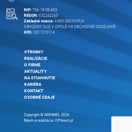
NIP:
756-18-36-633
REGON:
532242263
Základné imanie:
4 660 000,00 PLN
OBVODNÝ SÚD V OPOLE VIII OBCHODNÉ ODDELENIE
KRS:
0001210114
VÝROBKY
REALIZÁCIE
O FIRME
AKTUALITY
NA STIAHNUTIE
KARIÉRA
KONTAKT
OSOBNÉ ÚDAJE
Copyright © ARPANEL 2026
Návrh a realizácia:
Offteam.pl