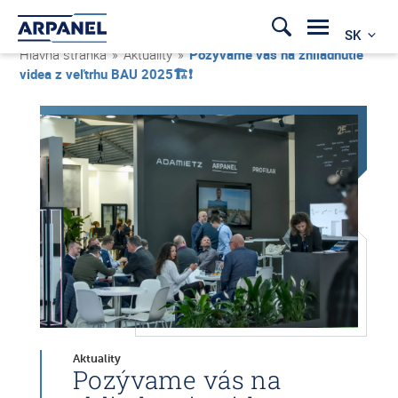
SK
Hlavná stránka
»
Aktuality
»
Pozývame vás na zhliadnutie
videa z veľtrhu BAU 2025🏗❗
Aktuality
Pozývame vás na