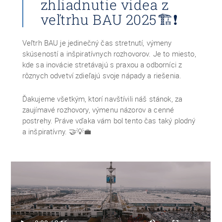
zhliadnutie videa z
veľtrhu BAU 2025🏗❗
Veľtrh BAU je jedinečný čas stretnutí, výmeny
skúseností a inšpiratívnych rozhovorov. Je to miesto,
kde sa inovácie stretávajú s praxou a odborníci z
rôznych odvetví zdieľajú svoje nápady a riešenia.
Ďakujeme všetkým, ktorí navštívili náš stánok, za
zaujímavé rozhovory, výmenu názorov a cenné
postrehy. Práve vďaka vám bol tento čas taký plodný
a inšpiratívny. 🤝💡💼