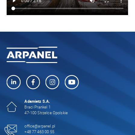
Adamietz S.A.
Braci Prankel 1
47-100 Strzelce Opolskie
office@arpanel.pl
+48 77 463 00 55