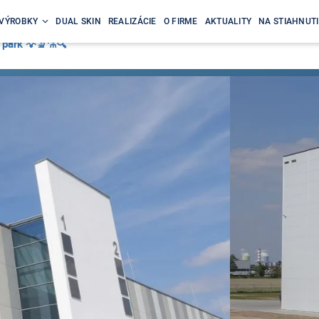
VÝROBKY
DUAL SKIN
REALIZÁCIE
O FIRME
AKTUALITY
NA STIAHNUTI
park 💡🔬⚗️🔍