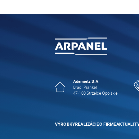
Adamietz S.A.
Braci Prankel 1
47-100 Strzelce Opolskie
VÝROBKY
REALIZÁCIE
O FIRME
AKTUALIT