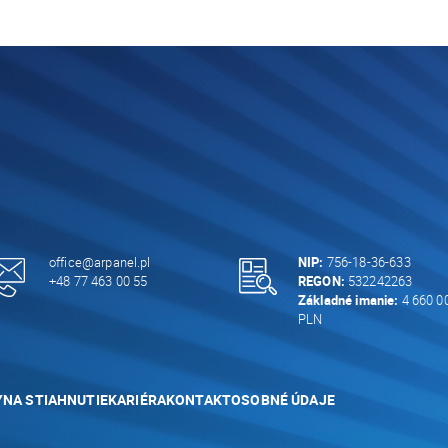
office@arpanel.pl
NIP:
756-18-36-633
+48 77 463 00 55
REGON:
532242263
Základné imanie:
4 660 0
PLN
Y
NA STIAHNUTIE
KARIÉRA
KONTAKT
OSOBNÉ ÚDAJE