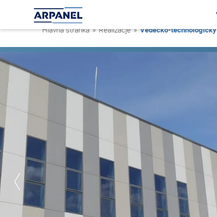
Hlavná stránka
»
Realizacje
»
Vedecko-technologický 