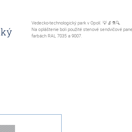
Vedecko-technologický park v Opolí.
💡🔬⚗️🔍
.
cký
Na opláštenie boli použité stenové sendvičové p
farbách RAL 7035 a 9007.