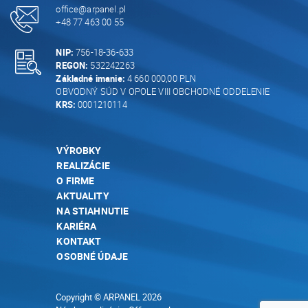
office@arpanel.pl
+48 77 463 00 55
NIP:
756-18-36-633
REGON:
532242263
Základné imanie:
4 660 000,00 PLN
OBVODNÝ SÚD V OPOLE VIII OBCHODNÉ ODDELENIE
KRS:
0001210114
VÝROBKY
REALIZÁCIE
O FIRME
AKTUALITY
NA STIAHNUTIE
KARIÉRA
KONTAKT
OSOBNÉ ÚDAJE
Copyright © ARPANEL 2026