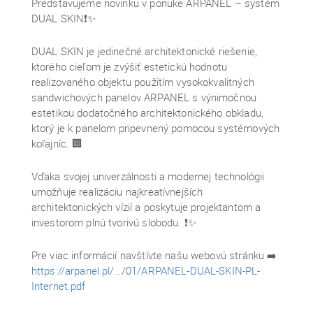
Predstavujeme novinku v ponuke ARPANEL – systém
DUAL SKIN❗✨
DUAL SKIN je jedinečné architektonické riešenie,
ktorého cieľom je zvýšiť estetickú hodnotu
realizovaného objektu použitím vysokokvalitných
sandwichových panelov ARPANEL s výnimočnou
estetikou dodatočného architektonického obkladu,
ktorý je k panelom pripevnený pomocou systémových
koľajníc. 🏢
Vďaka svojej univerzálnosti a modernej technológii
umožňuje realizáciu najkreatívnejších
architektonických vízií a poskytuje projektantom a
investorom plnú tvorivú slobodu. ❗✨
Pre viac informácií navštívte našu webovú stránku ➡️
https://arpanel.pl/…/01/ARPANEL-DUAL-SKIN-PL-
Internet.pdf