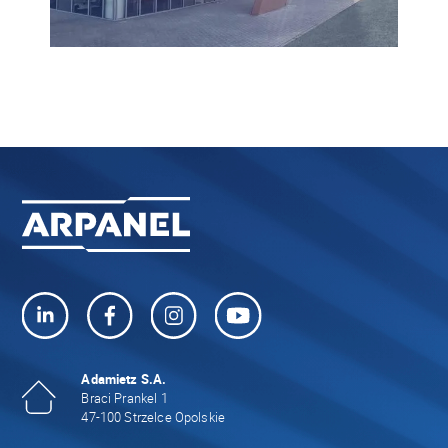
Adamietz S.A.
Braci Prankel 1
47-100 Strzelce Opolskie