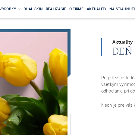
VÝROBKY
DUAL SKIN
REALIZÁCIE
O FIRME
AKTUALITY
NA STIAHNUTI
Aktuality
DEŇ 
Pri príležitosti 
všetkým výnimoč
odhodlanie pri d
Nech je pre vás 