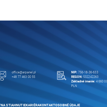
office@arpanel.pl
NIP:
756-18-36-633
+48 77 463 00 55
REGON:
532242263
Základné imanie:
4 660 0
PLN
Y
NA STIAHNUTIE
KARIÉRA
KONTAKT
OSOBNÉ ÚDAJE