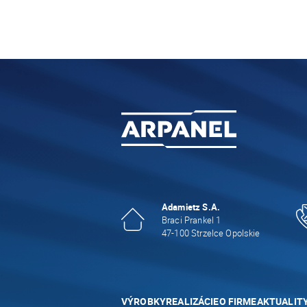
Adamietz S.A.
Braci Prankel 1
47-100 Strzelce Opolskie
VÝROBKY
REALIZÁCIE
O FIRME
AKTUALIT