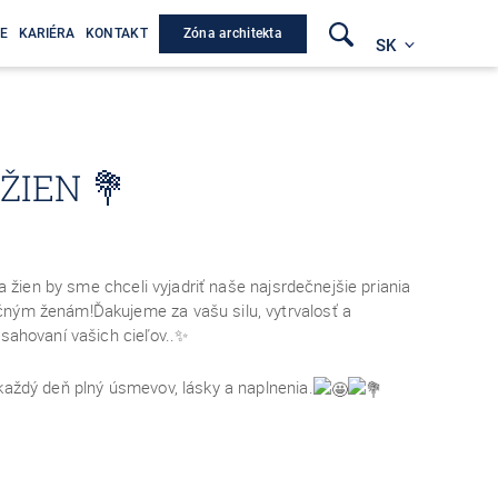
Zóna architekta
E
KARIÉRA
KONTAKT
SK
ŽIEN 💐
dňa žien by sme chceli vyjadriť naše najsrdečnejšie priania
ným ženám!Ďakujeme za vašu silu, vytrvalosť a
osahovaní vašich cieľov..✨
každý deň plný úsmevov, lásky a naplnenia.