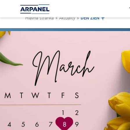
Hlavná stránka
»
Aktuality
»
DEŇ ŽIEN 💐