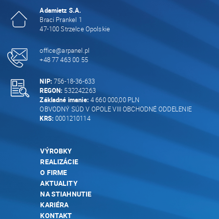
Adamietz S.A.
Braci Prankel 1
47-100 Strzelce Opolskie
office@arpanel.pl
+48 77 463 00 55
NIP:
756-18-36-633
REGON:
532242263
Základné imanie:
4 660 000,00 PLN
OBVODNÝ SÚD V OPOLE VIII OBCHODNÉ ODDELENIE
KRS:
0001210114
VÝROBKY
REALIZÁCIE
O FIRME
AKTUALITY
NA STIAHNUTIE
KARIÉRA
KONTAKT