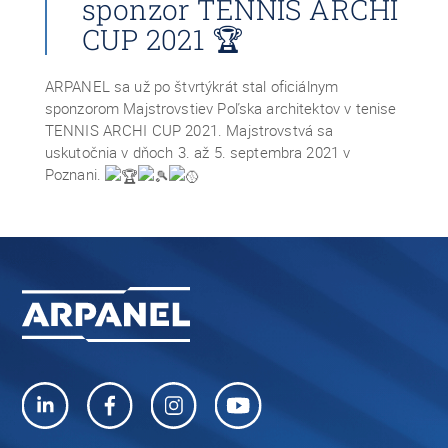
sponzor TENNIS ARCHI
CUP 2021 🏆
ARPANEL sa už po štvrtýkrát stal oficiálnym
sponzorom Majstrovstiev Poľska architektov v tenise
TENNIS ARCHI CUP 2021. Majstrovstvá sa
uskutočnia v dňoch 3. až 5. septembra 2021 v
Poznani.